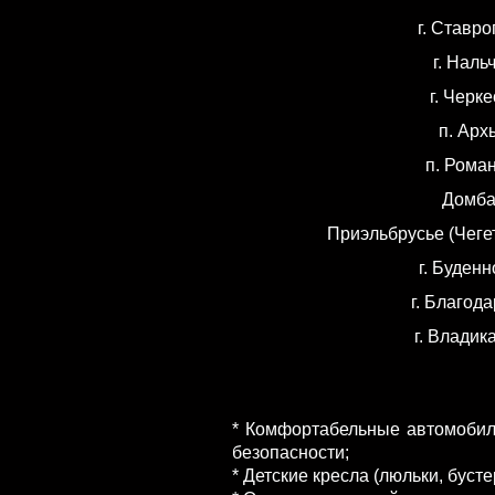
г. Ставр
г. Наль
г. Черке
п. Арх
п. Рома
Домба
Приэльбрусье (Чегет
г. Буденн
г. Благод
г. Владик
* Комфортабельные автомобил
безопасности;
* Детские кресла (люльки, буст